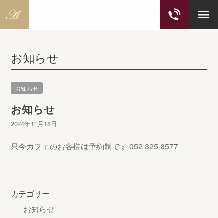
S
k
お知らせ
i
p
t
お知らせ
o
c
お知らせ
o
2024年11月18日
n
t
只今カフェのお客様は予約制です 052-325-8577
e
n
t
カテゴリー
お知らせ