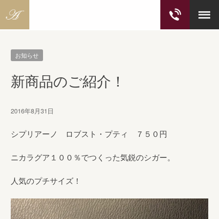
S
k
お知らせ
i
p
新商品のご紹介！
t
o
c
2016年8月31日
o
n
シプリアーノ ロブスト・プティ ７５０円
t
e
ニカラグア１００％でつくった気鋭のシガー。
n
t
人気のプチサイズ！