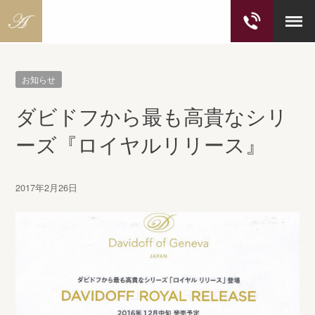
S
k
お知らせ
i
p
ダビドフから最も高貴なシリ
t
o
ーズ『ロイヤルリリース』
c
o
n
2017年2月26日
t
e
n
t