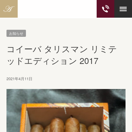
S
k
お知らせ
i
p
コイーバ タリスマン リミテ
t
o
ッドエディション 2017
c
o
n
2021年4月11日
t
e
n
t