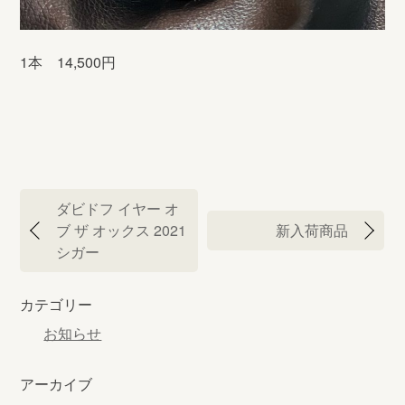
1本 14,500円
投
ダビドフ イヤー オ
稿
ブ ザ オックス 2021
新入荷商品
ナ
シガー
ビ
ゲ
カテゴリー
ー
シ
お知らせ
ョ
ン
アーカイブ