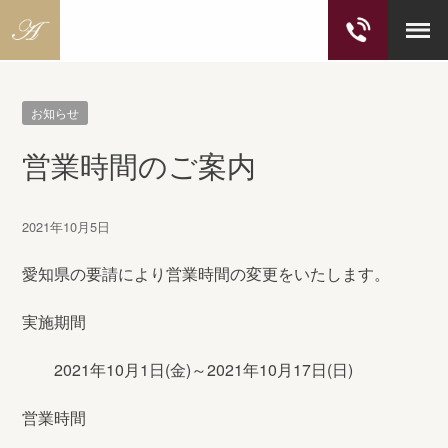
S
k
お知らせ
i
p
営業時間のご案内
t
o
c
2021年10月5日
o
n
愛知県の要請により営業時間の変更をいたします。
t
e
実施期間
n
t
2021年10月1日(金)～2021年10月17日(日)
営業時間