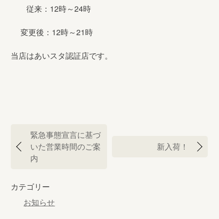
従来：12時～24時
変更後：12時～21時
当店はあいスタ認証店です。
投
緊急事態宣言に基づ
稿
いた営業時間のご案
新入荷！
ナ
内
ビ
ゲ
カテゴリー
ー
シ
お知らせ
ョ