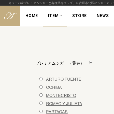
キューバ産プレミアムシガーと各種葉巻グッズ、名古屋市北区のシガーカフ
HOME
ITEM
STORE
NEWS
S
k
i
p
t
o
プレミアムシガー（葉巻）
c
o
n
ARTURO FUENTE
t
COHIBA
e
MONTECRISTO
n
t
ROMEO Y JULIETA
PARTAGAS