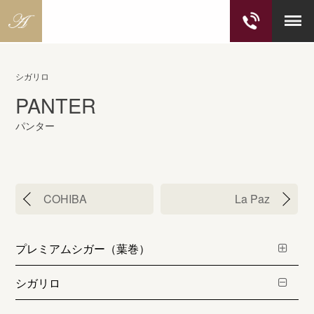
S
k
シガリロ
i
PANTER
p
t
パンター
o
c
o
n
投
COHIBA
La Paz
t
稿
e
ナ
n
ビ
プレミアムシガー（葉巻）
t
ゲ
ー
シガリロ
シ
ョ