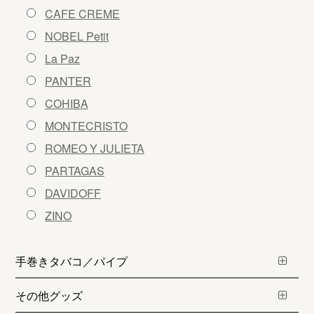
ン
CAFE CREME
NOBEL Petit
La Paz
PANTER
COHIBA
MONTECRISTO
ROMEO Y JULIETA
PARTAGAS
DAVIDOFF
ZINO
手巻きタバコ／パイプ
その他グッズ