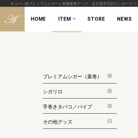
キューバ産プレミアムシガーと各種葉巻グッズ、名古屋市北区のシガーカフ
HOME
ITEM
STORE
NEWS
S
k
i
p
t
o
プレミアムシガー（葉巻）
c
o
シガリロ
n
t
手巻きタバコ／パイプ
e
n
その他グッズ
t