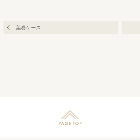
投
葉巻ケース
稿
ナ
ビ
ゲ
ー
シ
ョ
ン